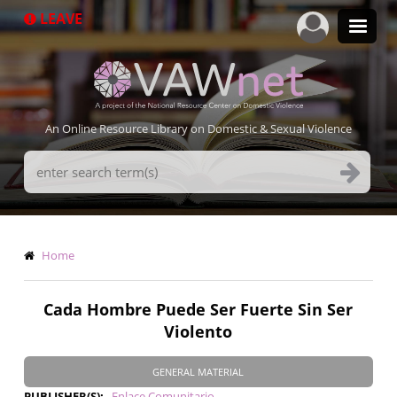
Skip
LEAVE
to
main
content
An Online Resource Library on Domestic & Sexual Violence
Search
Terms
Breadcrumb
Home
Cada Hombre Puede Ser Fuerte Sin Ser
Violento
GENERAL MATERIAL
PUBLISHER(S)
Enlace Comunitario