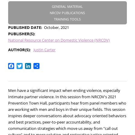
GENERAL MATERIAL
NRCDV PUBLICATIONS
TRAINING TOOLS
PUBLISHED DATE
October, 2021
PUBLISHER(S)
National Resource Center on Domestic Violence (NRCDV)
AUTHOR(S)
Justin Carter
Facebook
Twitter
LinkedIn
Share
Men have a significant impact when ending violence, especially
Intimate partner violence. In this session from NRCDV's 2021
Prevention Town Hall, participants hear from panel members who
are working with men and boys in their unique fields. This session
inspires deeper conversations about advocacy oriented behaviors
and best practices, peer-to-peer accountability, and
communication strategies which move us away from "call out
culture" and to more solution and restorative justice oriented