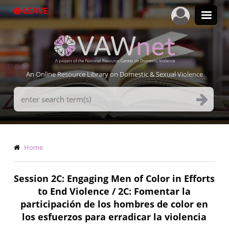
Skip
LEAVE
to
main
content
An Online Resource Library on Domestic & Sexual Violence
Search
Terms
Breadcrumb
Home
Session 2C: Engaging Men of Color in Efforts
to End Violence / 2C: Fomentar la
participación de los hombres de color en
los esfuerzos para erradicar la violencia